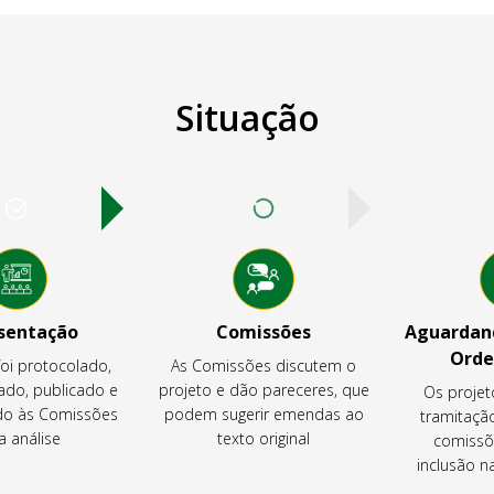
Situação
sentação
Comissões
Aguardand
Orde
foi protocolado,
As Comissões discutem o
ado, publicado e
projeto e dão pareceres, que
Os projet
o às Comissões
podem sugerir emendas ao
tramitaçã
a análise
texto original
comissõ
inclusão 