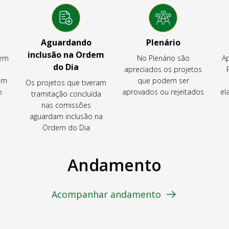
Aguardando
Plenário
inclusão na Ordem
tem
No Plenário são
Ap
do Dia
apreciados os projetos
em
que podem ser
Os projetos que tiveram
o
aprovados ou rejeitados
el
tramitação concluída
nas comissões
aguardam inclusão na
Ordem do Dia
Andamento
Acompanhar andamento