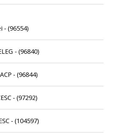
i - (96554)
ELEG - (96840)
ACP - (96844)
ESC - (97292)
ESC - (104597)