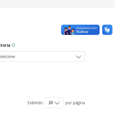
toria
sam por diferentes estágios durante o processo legislati
As proposições legislativas na CLDF podem ser origi
Exibindo
por página