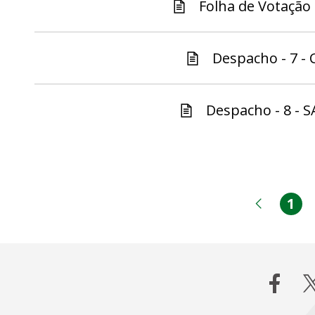
Folha de Votação -
Despacho - 7 - C
Despacho - 8 - S
1
Pá
Página