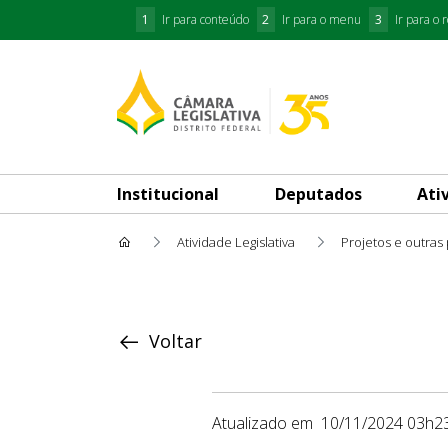
1
Ir para conteúdo
2
Ir para o menu
3
Ir para o 
Institucional
Deputados
Ati
Atividade Legislativa
Projetos e outras
Proposição
Voltar
Atualizado em
10/11/2024 03h2