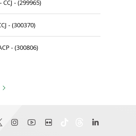
 CCJ - (299965)
CJ - (300370)
ACP - (300806)
gina
 anterior
Próxima página