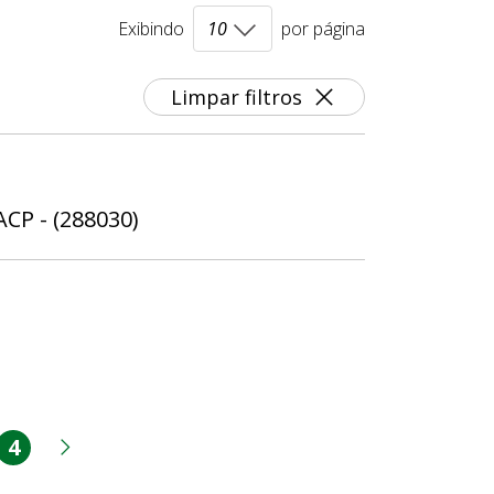
Exibindo
por página
Limpar filtros
ACP - (288030)
4
a
gina
Página
erior
Próxima página