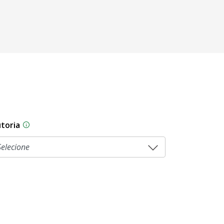
toria
sam por diferentes estágios durante o processo legislati
As proposições legislativas na CLDF podem ser origi