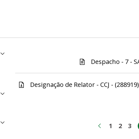
Despacho - 7 - S
Designação de Relator - CCJ - (288919)
1
2
3
Página
Págin
Pá
Página ant