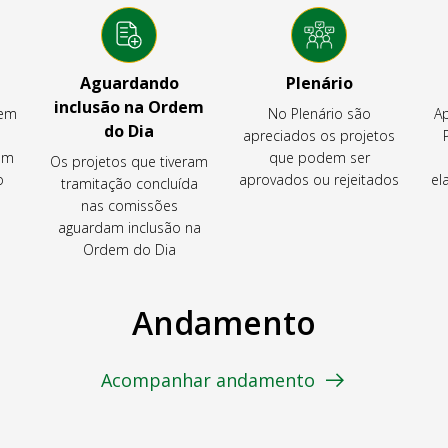
Aguardando
Plenário
inclusão na Ordem
tem
No Plenário são
Ap
do Dia
apreciados os projetos
em
que podem ser
Os projetos que tiveram
o
aprovados ou rejeitados
el
tramitação concluída
nas comissões
aguardam inclusão na
Ordem do Dia
Andamento
Acompanhar andamento