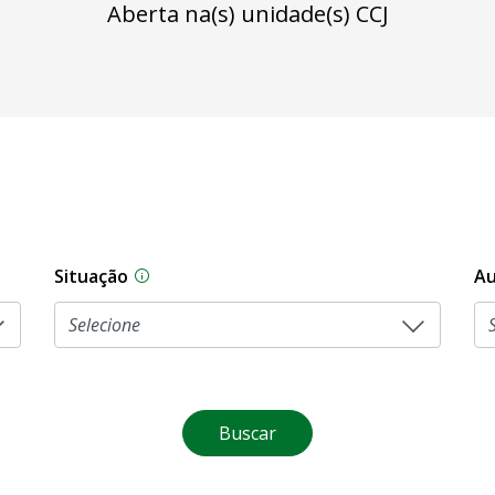
Aberta na(s) unidade(s) CCJ
Situação
Au
Na CLDF, as proposições legislativas pas
Buscar