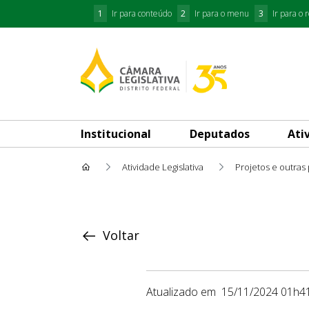
1
Ir para conteúdo
2
Ir para o menu
3
Ir para o 
Institucional
Deputados
Ati
Atividade Legislativa
Projetos e outras
Proposição
Voltar
Atualizado em
15/11/2024 01h4