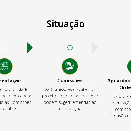
Situação
sentação
Comissões
Aguardand
Orde
foi protocolado,
As Comissões discutem o
ado, publicado e
projeto e dão pareceres, que
Os projet
o às Comissões
podem sugerir emendas ao
tramitaçã
a análise
texto original
comissõ
inclusão 