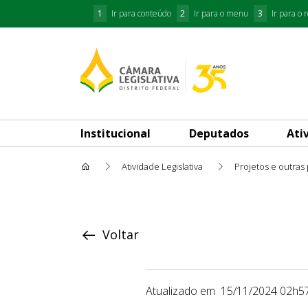
1
Ir para conteúdo
2
Ir para o menu
3
Ir para o 
Institucional
Deputados
Ati
Atividade Legislativa
Projetos e outras
Proposição
Voltar
Atualizado em
15/11/2024 02h5