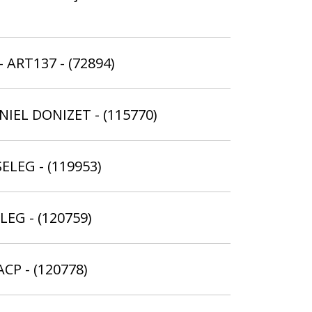
- ART137 - (72894)
NIEL DONIZET - (115770)
SELEG - (119953)
ELEG - (120759)
ACP - (120778)