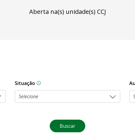
Aberta na(s) unidade(s) CCJ
Situação
Au
Na CLDF, as proposições legislativas pas
Buscar