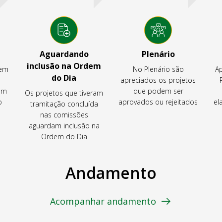
Aguardando
Plenário
inclusão na Ordem
tem
No Plenário são
Ap
do Dia
apreciados os projetos
em
que podem ser
Os projetos que tiveram
o
aprovados ou rejeitados
el
tramitação concluída
nas comissões
aguardam inclusão na
Ordem do Dia
Andamento
Acompanhar andamento