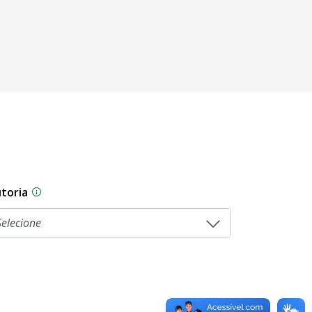
toria
sam por diferentes estágios durante o processo legislati
As proposições legislativas na CLDF podem ser origi