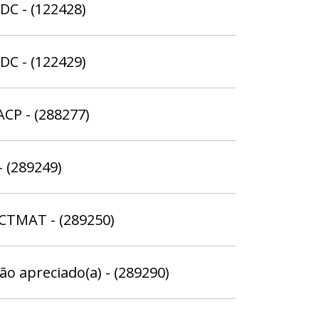
CDC - (122428)
CDC - (122429)
ACP - (288277)
 (289249)
SCTMAT - (289250)
ão apreciado(a) - (289290)