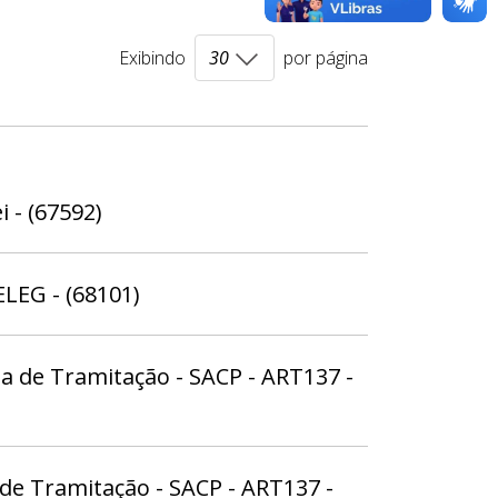
Exibindo
por página
i - (67592)
ELEG - (68101)
 de Tramitação - SACP - ART137 -
de Tramitação - SACP - ART137 -