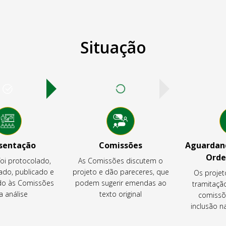
Situação
sentação
Comissões
Aguardand
Orde
foi protocolado,
As Comissões discutem o
ado, publicado e
projeto e dão pareceres, que
Os projet
o às Comissões
podem sugerir emendas ao
tramitaçã
a análise
texto original
comissõ
inclusão 