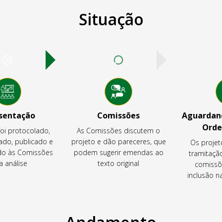
Situação
sentação
Comissões
Aguardand
Orde
foi protocolado,
As Comissões discutem o
ado, publicado e
projeto e dão pareceres, que
Os projet
o às Comissões
podem sugerir emendas ao
tramitaçã
a análise
texto original
comissõ
inclusão 