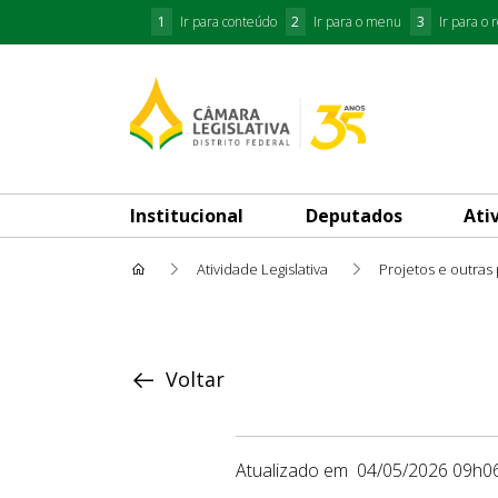
1
Ir para conteúdo
2
Ir para o menu
3
Ir para o 
Institucional
Deputados
Ati
Atividade Legislativa
Projetos e outras
Proposição
Voltar
Atualizado em
04/05/2026 09h0