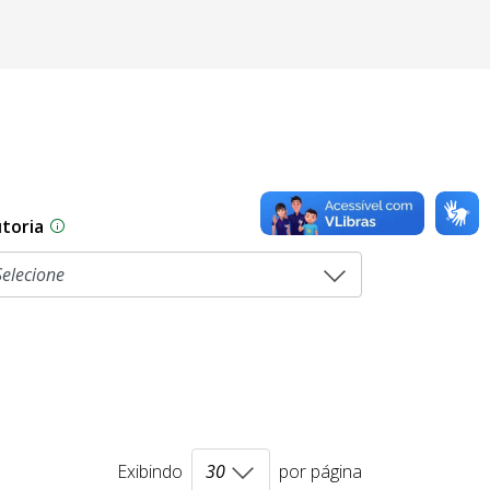
toria
sam por diferentes estágios durante o processo legislati
As proposições legislativas na CLDF podem ser origi
Exibindo
por página