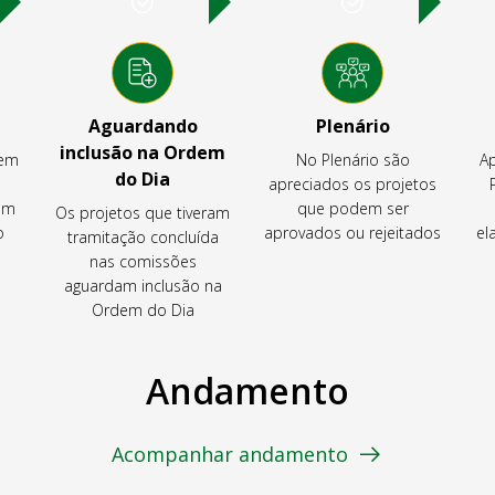
Aguardando
Plenário
inclusão na Ordem
tem
No Plenário são
Ap
do Dia
apreciados os projetos
em
que podem ser
Os projetos que tiveram
o
aprovados ou rejeitados
el
tramitação concluída
nas comissões
aguardam inclusão na
Ordem do Dia
Andamento
Acompanhar andamento