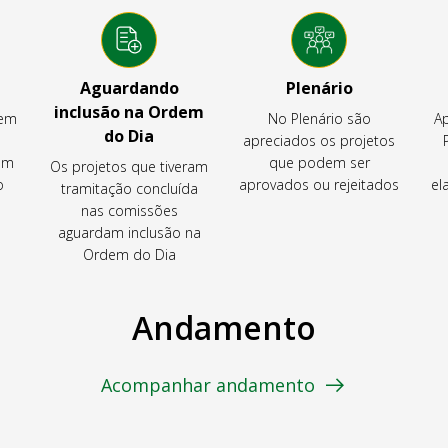
Aguardando
Plenário
inclusão na Ordem
tem
No Plenário são
Ap
do Dia
apreciados os projetos
em
que podem ser
Os projetos que tiveram
o
aprovados ou rejeitados
el
tramitação concluída
nas comissões
aguardam inclusão na
Ordem do Dia
Andamento
Acompanhar andamento