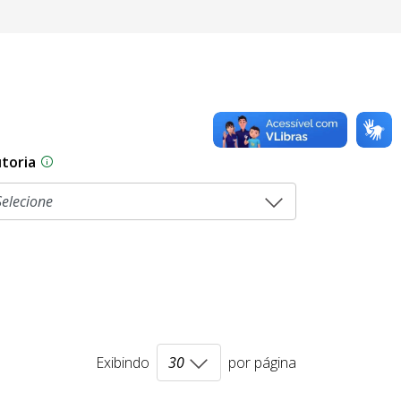
toria
sam por diferentes estágios durante o processo legislati
As proposições legislativas na CLDF podem ser origi
Exibindo
por página