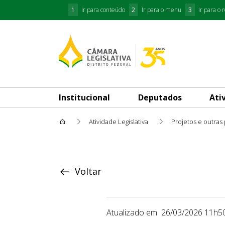
1
Ir para conteúdo
2
Ir para o menu
3
Ir para o 
Institucional
Deputados
Ati
Atividade Legislativa
Projetos e outras
Proposição
Voltar
Atualizado em
26/03/2026 11h5