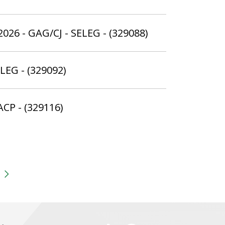
026 - GAG/CJ - SELEG - (329088)
ELEG - (329092)
ACP - (329116)
gina
 anterior
Próxima página