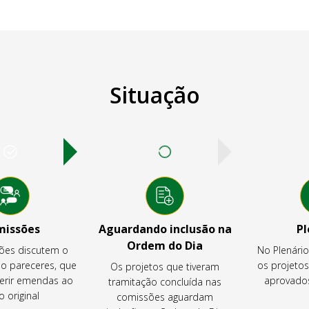
Situação
missões
Aguardando inclusão na
Pl
Ordem do Dia
ões discutem o
No Plenári
ão pareceres, que
os projeto
Os projetos que tiveram
rir emendas ao
aprovados
tramitação concluída nas
o original
comissões aguardam