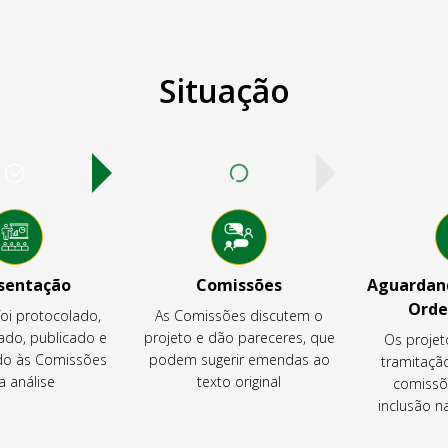
Situação
sentação
Comissões
Aguardand
Orde
foi protocolado,
As Comissões discutem o
ado, publicado e
projeto e dão pareceres, que
Os projet
o às Comissões
podem sugerir emendas ao
tramitaçã
a análise
texto original
comissõ
inclusão 