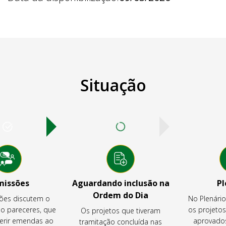
Situação
missões
Aguardando inclusão na
Pl
Ordem do Dia
ões discutem o
No Plenári
ão pareceres, que
os projeto
Os projetos que tiveram
rir emendas ao
aprovados
tramitação concluída nas