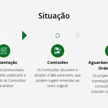
Situação
sentação
Comissões
Aguardand
Orde
foi protocolado,
As Comissões discutem o
ado, publicado e
projeto e dão pareceres, que
Os projet
o às Comissões
podem sugerir emendas ao
tramitaçã
a análise
texto original
comissõ
inclusão 