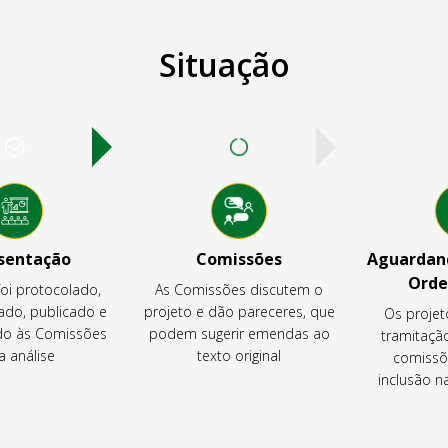
Situação
sentação
Comissões
Aguardand
Orde
foi protocolado,
As Comissões discutem o
ado, publicado e
projeto e dão pareceres, que
Os projet
o às Comissões
podem sugerir emendas ao
tramitaçã
a análise
texto original
comissõ
inclusão 