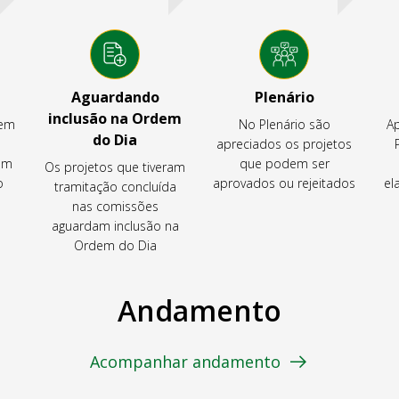
Aguardando
Plenário
inclusão na Ordem
tem
No Plenário são
Ap
do Dia
apreciados os projetos
em
que podem ser
Os projetos que tiveram
o
aprovados ou rejeitados
el
tramitação concluída
nas comissões
aguardam inclusão na
Ordem do Dia
Andamento
Acompanhar andamento