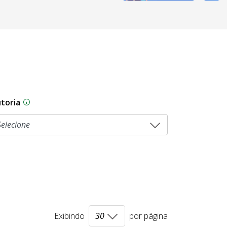
toria
As proposições legislativas na CLDF podem ser origi
Exibindo
por página