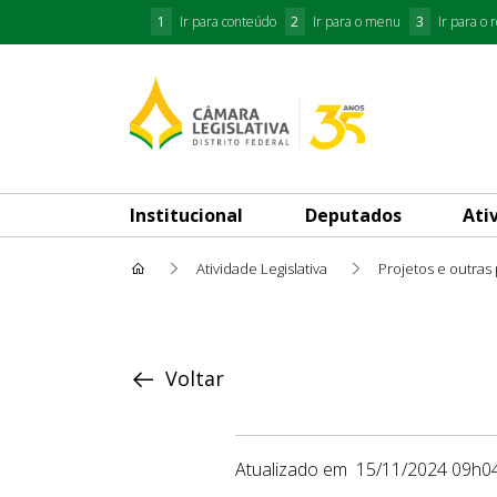
1
Ir para conteúdo
2
Ir para o menu
3
Ir para o 
Institucional
Deputados
Ati
Atividade Legislativa
Projetos e outras
Proposição
Voltar
Atualizado em
15/11/2024 09h0