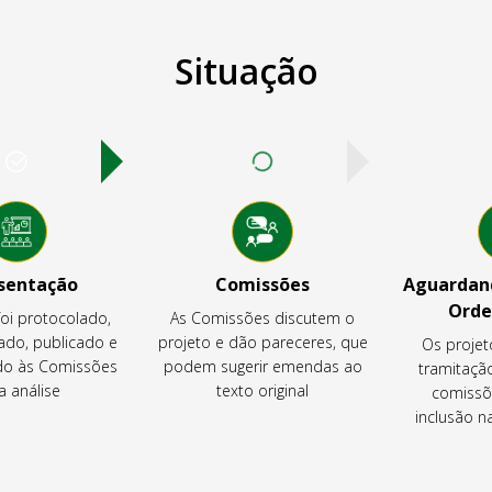
Situação
sentação
Comissões
Aguardand
Orde
foi protocolado,
As Comissões discutem o
ado, publicado e
projeto e dão pareceres, que
Os projet
o às Comissões
podem sugerir emendas ao
tramitaçã
a análise
texto original
comissõ
inclusão 