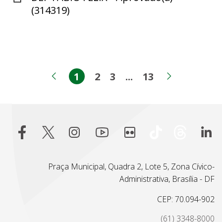
(314319)
1
2
3
...
13
Página
Página
Página
Páginas intermed
Página
Página anterior
Próxima 
Praça Municipal, Quadra 2, Lote 5, Zona Cívico-
Administrativa, Brasília - DF
CEP: 70.094-902
(61) 3348-8000