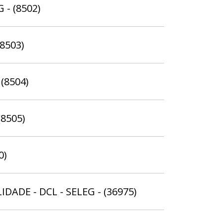
 - (8502)
(8503)
 (8504)
(8505)
0)
DADE - DCL - SELEG - (36975)