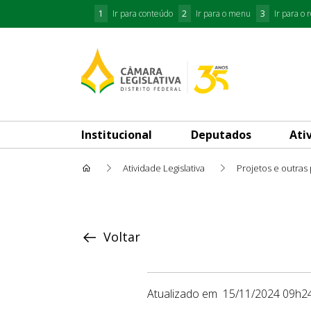
1
Ir para conteúdo
2
Ir para o menu
3
Ir para o 
Institucional
Deputados
Ati
Atividade Legislativa
Projetos e outras
Proposição
Voltar
Atualizado em
15/11/2024 09h2