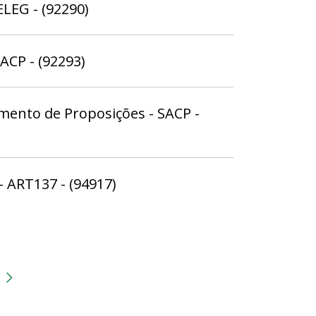
ELEG - (92290)
ACP - (92293)
amento de Proposições - SACP -
- ART137 - (94917)
gina
 anterior
Próxima página