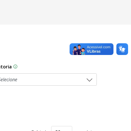
toria
As proposições legislativas na CLDF podem ser origi