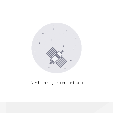
Nenhum registro encontrado
Nenhum registro encontrado