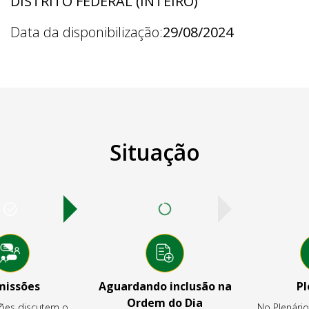
DISTRITO FEDERAL (INTEIRO)
Data da disponibilização:
29/08/2024
Situação
missões
Aguardando inclusão na
Pl
Ordem do Dia
ões discutem o
No Plenári