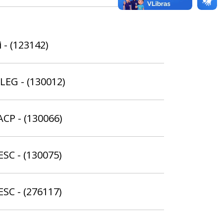
 - (123142)
ELEG - (130012)
ACP - (130066)
ESC - (130075)
ESC - (276117)