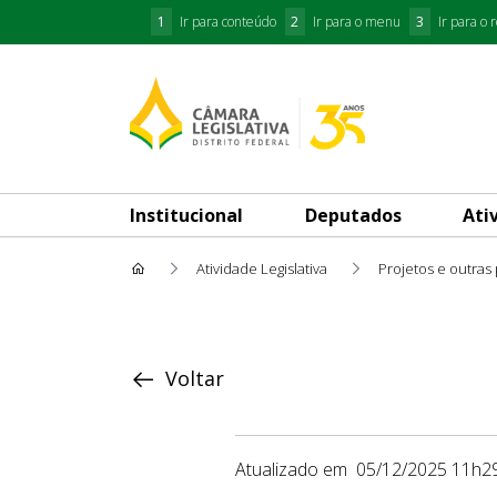
1
Ir para conteúdo
2
Ir para o menu
3
Ir para o 
Institucional
Deputados
Ati
Atividade Legislativa
Projetos e outras
Proposição
Voltar
Atualizado em
05/12/2025 11h2