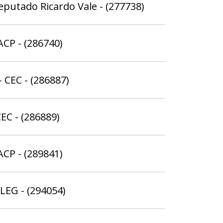
Deputado Ricardo Vale - (277738)
ACP - (286740)
 CEC - (286887)
EC - (286889)
ACP - (289841)
ELEG - (294054)