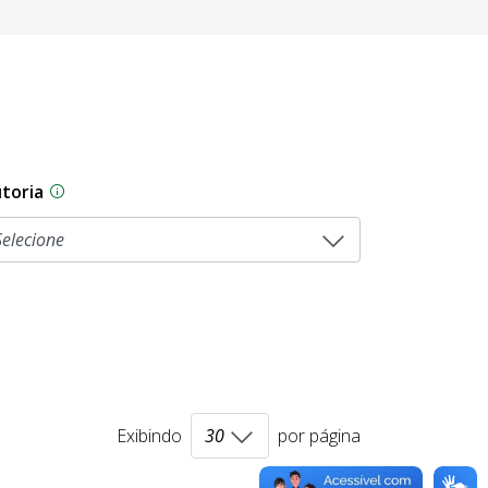
toria
sam por diferentes estágios durante o processo legislati
As proposições legislativas na CLDF podem ser origi
Exibindo
por página