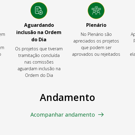
Aguardando
Plenário
inclusão na Ordem
tem
No Plenário são
Ap
do Dia
apreciados os projetos
em
que podem ser
Os projetos que tiveram
o
aprovados ou rejeitados
el
tramitação concluída
nas comissões
aguardam inclusão na
Ordem do Dia
Andamento
Acompanhar andamento