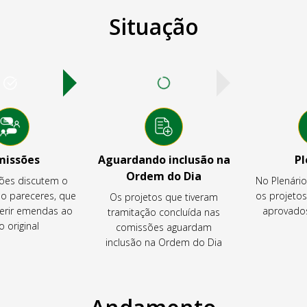
Situação
missões
Aguardando inclusão na
Pl
Ordem do Dia
ões discutem o
No Plenári
ão pareceres, que
os projeto
Os projetos que tiveram
rir emendas ao
aprovados
tramitação concluída nas
o original
comissões aguardam
inclusão na Ordem do Dia