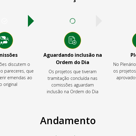
missões
Aguardando inclusão na
Pl
Ordem do Dia
ões discutem o
No Plenári
ão pareceres, que
os projeto
Os projetos que tiveram
rir emendas ao
aprovados
tramitação concluída nas
o original
comissões aguardam
inclusão na Ordem do Dia
Andamento