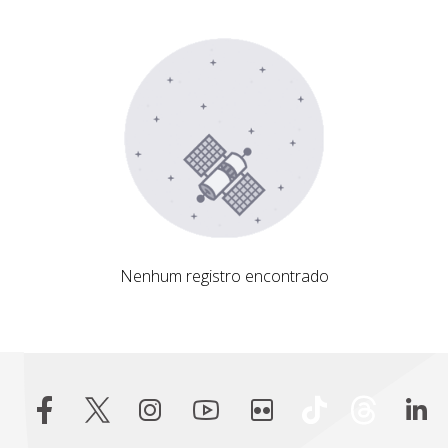
Nenhum registro encontrado
Nenhum registro encontrado