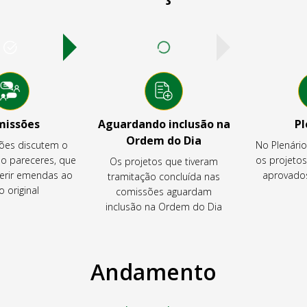
missões
Aguardando inclusão na
Pl
Ordem do Dia
ões discutem o
No Plenári
ão pareceres, que
os projeto
Os projetos que tiveram
rir emendas ao
aprovados
tramitação concluída nas
o original
comissões aguardam
inclusão na Ordem do Dia
Andamento