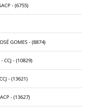
SACP - (6755)
 JOSÉ GOMES - (8874)
- CCJ - (10829)
CCJ - (13621)
ACP - (13627)