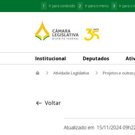
1
Ir para conteúdo
2
Ir para o menu
3
Ir para o 
Institucional
Deputados
Ati
Atividade Legislativa
Projetos e outras
Proposição
Voltar
Atualizado em
15/11/2024 09h2