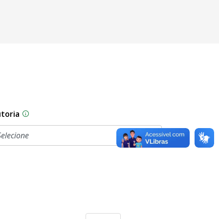
toria
As proposições legislativas na CLDF podem ser origi