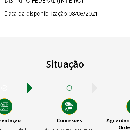
DISTRITO FEDERAL (INTEIRO)
Data da disponibilização:
08/06/2021
Situação
sentação
Comissões
Aguardand
Orde
foi protocolado,
As Comissões discutem o