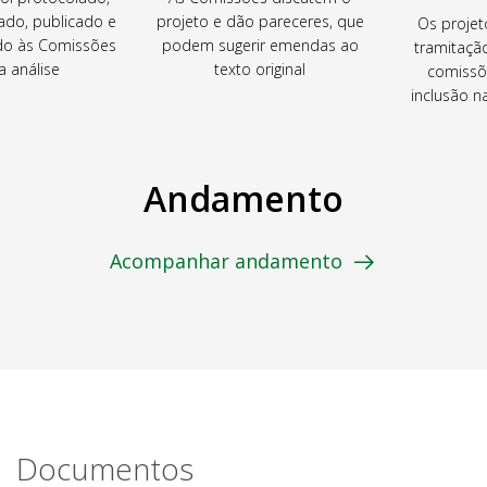
ado, publicado e
projeto e dão pareceres, que
Os projet
o às Comissões
podem sugerir emendas ao
tramitaçã
a análise
texto original
comissõ
inclusão 
Andamento
Acompanhar andamento
Documentos