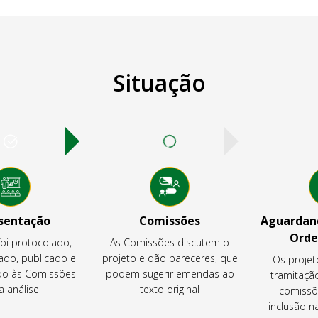
Situação
sentação
Comissões
Aguardand
Orde
foi protocolado,
As Comissões discutem o
ado, publicado e
projeto e dão pareceres, que
Os projet
o às Comissões
podem sugerir emendas ao
tramitaçã
a análise
texto original
comissõ
inclusão 