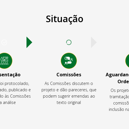
Situação
sentação
Comissões
Aguardand
Orde
foi protocolado,
As Comissões discutem o
ado, publicado e
projeto e dão pareceres, que
Os projet
o às Comissões
podem sugerir emendas ao
tramitaçã
a análise
texto original
comissõ
inclusão 