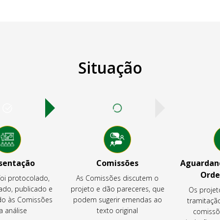
Situação
sentação
Comissões
Aguardand
Orde
foi protocolado,
As Comissões discutem o
ado, publicado e
projeto e dão pareceres, que
Os projet
o às Comissões
podem sugerir emendas ao
tramitaçã
a análise
texto original
comissõ