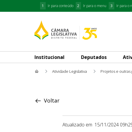
1
Ir para conteúdo
2
Ir para o menu
3
Ir para o 
Institucional
Deputados
Ati
Atividade Legislativa
Projetos e outras
Proposição
Voltar
Atualizado em
15/11/2024 09h2