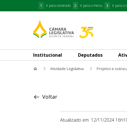
1
Ir para conteúdo
2
Ir para o menu
3
Ir para o 
Institucional
Deputados
Ati
Atividade Legislativa
Projetos e outras
Proposição
Voltar
Atualizado em
12/11/2024 16h1