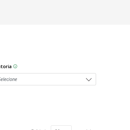
toria
As proposições legislativas na CLDF podem ser origi