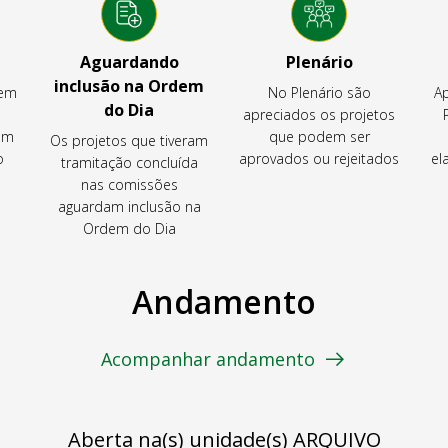
Aguardando
Plenário
inclusão na Ordem
tem
No Plenário são
Ap
do Dia
apreciados os projetos
em
que podem ser
Os projetos que tiveram
o
aprovados ou rejeitados
el
tramitação concluída
nas comissões
aguardam inclusão na
Ordem do Dia
Andamento
Acompanhar andamento
Aberta na(s) unidade(s) ARQUIVO