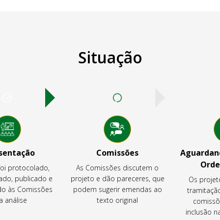
Situação
sentação
Comissões
Aguardand
Orde
foi protocolado,
As Comissões discutem o
ado, publicado e
projeto e dão pareceres, que
Os projet
o às Comissões
podem sugerir emendas ao
tramitaçã
a análise
texto original
comissõ
inclusão 