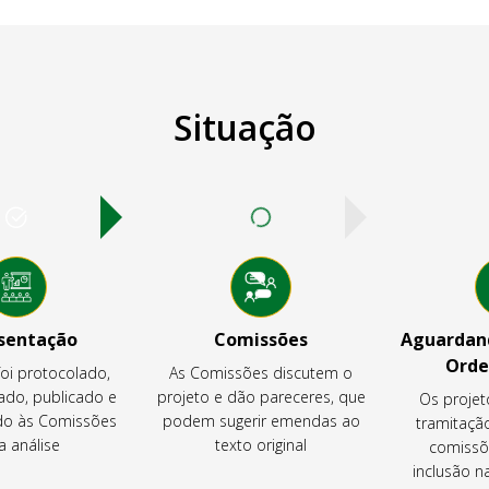
Situação
sentação
Comissões
Aguardand
Orde
foi protocolado,
As Comissões discutem o
ado, publicado e
projeto e dão pareceres, que
Os projet
o às Comissões
podem sugerir emendas ao
tramitaçã
a análise
texto original
comissõ
inclusão 