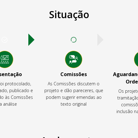
Situação
sentação
Comissões
Aguardand
Orde
foi protocolado,
As Comissões discutem o
ado, publicado e
projeto e dão pareceres, que
Os projet
o às Comissões
podem sugerir emendas ao
tramitaçã
a análise
texto original
comissõ
inclusão 