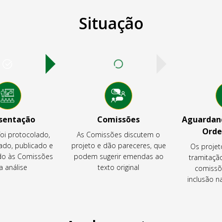
Situação
sentação
Comissões
Aguardand
Orde
foi protocolado,
As Comissões discutem o
ado, publicado e
projeto e dão pareceres, que
Os projet
o às Comissões
podem sugerir emendas ao
tramitaçã
a análise
texto original
comissõ
inclusão 