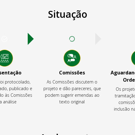
Situação
sentação
Comissões
Aguardand
Orde
foi protocolado,
As Comissões discutem o
ado, publicado e
projeto e dão pareceres, que
Os projet
o às Comissões
podem sugerir emendas ao
tramitaçã
a análise
texto original
comissõ
inclusão 