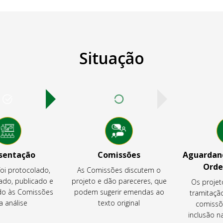
Situação
sentação
Comissões
Aguardand
Orde
foi protocolado,
As Comissões discutem o
ado, publicado e
projeto e dão pareceres, que
Os projet
o às Comissões
podem sugerir emendas ao
tramitaçã
a análise
texto original
comissõ
inclusão 