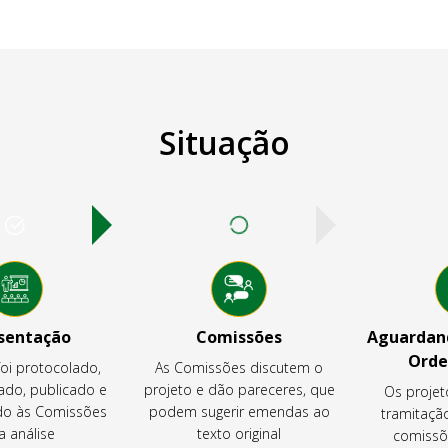
Situação
sentação
Comissões
Aguardand
Orde
foi protocolado,
As Comissões discutem o
ado, publicado e
projeto e dão pareceres, que
Os projet
o às Comissões
podem sugerir emendas ao
tramitaçã
a análise
texto original
comissõ