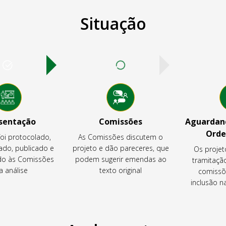
Situação
sentação
Comissões
Aguardand
Orde
foi protocolado,
As Comissões discutem o
ado, publicado e
projeto e dão pareceres, que
Os projet
o às Comissões
podem sugerir emendas ao
tramitaçã
a análise
texto original
comissõ
inclusão 