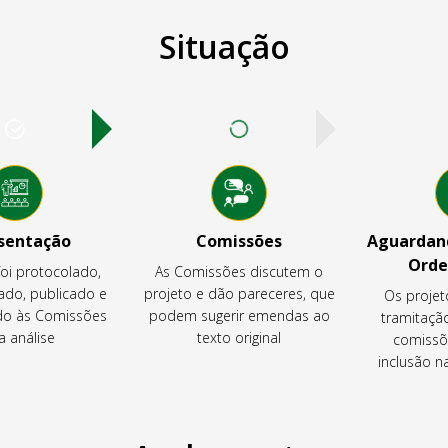
Situação
sentação
Comissões
Aguardand
Orde
foi protocolado,
As Comissões discutem o
ado, publicado e
projeto e dão pareceres, que
Os projet
o às Comissões
podem sugerir emendas ao
tramitaçã
a análise
texto original
comissõ
inclusão 