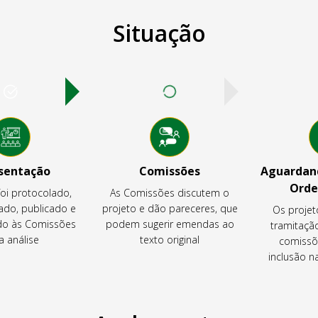
Situação
sentação
Comissões
Aguardand
Orde
foi protocolado,
As Comissões discutem o
ado, publicado e
projeto e dão pareceres, que
Os projet
o às Comissões
podem sugerir emendas ao
tramitaçã
a análise
texto original
comissõ
inclusão 