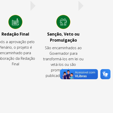
Redação Final
Sanção, Veto ou
Promulgação
ós a aprovação pelo
Plenário, o projeto é
São encaminhados ao
encaminhado para
Governador para
aboração da Redação
transformá-los em lei ou
Final
vetá-los ou são
promulgados e
publicados pela CLDF