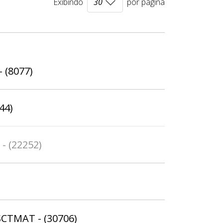
Exibindo
por página
- (8077)
44)
- (22252)
SCTMAT - (30706)