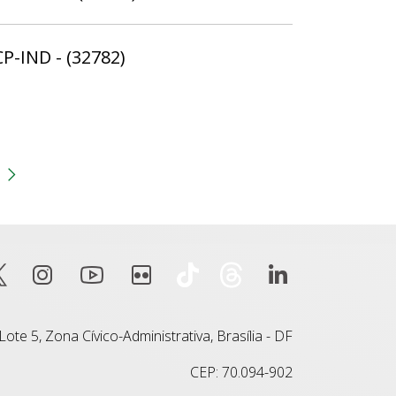
CP-IND - (32782)
gina
 anterior
Próxima página
ote 5, Zona Cívico-Administrativa, Brasília - DF
CEP: 70.094-902