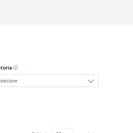
toria
As proposições legislativas na CLDF podem ser origi