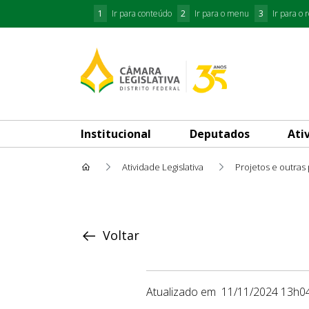
1
Ir para conteúdo
2
Ir para o menu
3
Ir para o 
Institucional
Deputados
Ati
Atividade Legislativa
Projetos e outras
Proposição
Voltar
Atualizado em
11/11/2024 13h0