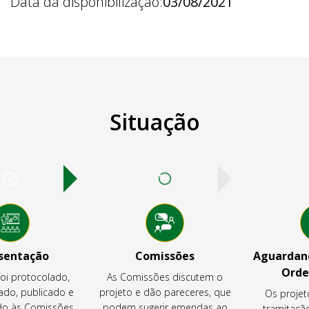
Data da disponibilização:
03/08/2021
Situação
sentação
Comissões
Aguardand
Orde
foi protocolado,
As Comissões discutem o
ado, publicado e
projeto e dão pareceres, que
Os projet
o às Comissões
podem sugerir emendas ao
tramitaçã