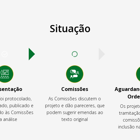
Situação
sentação
Comissões
Aguardand
Orde
foi protocolado,
As Comissões discutem o
ado, publicado e
projeto e dão pareceres, que
Os projet
o às Comissões
podem sugerir emendas ao
tramitaçã
a análise
texto original
comissõ
inclusão 