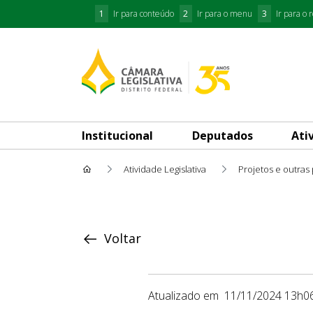
1
Ir para conteúdo
2
Ir para o menu
3
Ir para o 
Institucional
Deputados
Ati
Atividade Legislativa
Projetos e outras
Proposição
Voltar
Atualizado em
11/11/2024 13h0