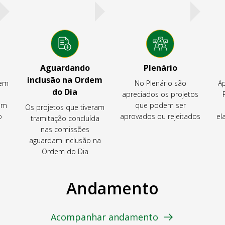
Aguardando
Plenário
inclusão na Ordem
tem
No Plenário são
Ap
do Dia
apreciados os projetos
em
que podem ser
Os projetos que tiveram
o
aprovados ou rejeitados
el
tramitação concluída
nas comissões
aguardam inclusão na
Ordem do Dia
Andamento
Acompanhar andamento