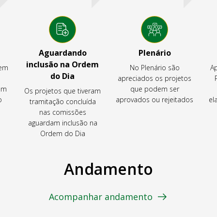
Aguardando
Plenário
inclusão na Ordem
tem
No Plenário são
Ap
do Dia
apreciados os projetos
em
que podem ser
Os projetos que tiveram
o
aprovados ou rejeitados
el
tramitação concluída
nas comissões
aguardam inclusão na
Ordem do Dia
Andamento
Acompanhar andamento