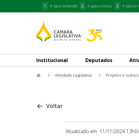
1
Ir para conteúdo
2
Ir para o menu
3
Ir para o 
Institucional
Deputados
Ati
Atividade Legislativa
Projetos e outras
Proposição
Voltar
Atualizado em
11/11/2024 13h0