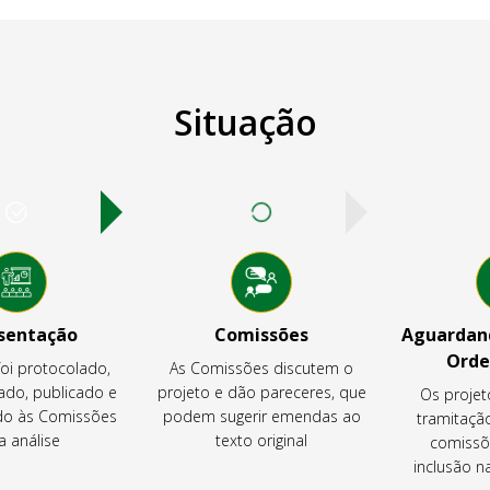
Situação
sentação
Comissões
Aguardand
Orde
foi protocolado,
As Comissões discutem o
ado, publicado e
projeto e dão pareceres, que
Os projet
o às Comissões
podem sugerir emendas ao
tramitaçã
a análise
texto original
comissõ
inclusão 