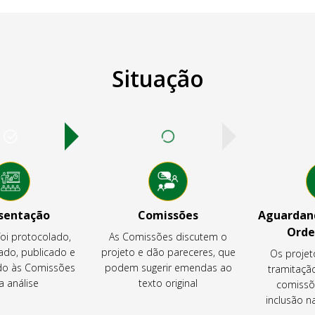
Situação
sentação
Comissões
Aguardand
Orde
foi protocolado,
As Comissões discutem o
ado, publicado e
projeto e dão pareceres, que
Os projet
o às Comissões
podem sugerir emendas ao
tramitaçã
a análise
texto original
comissõ
inclusão 