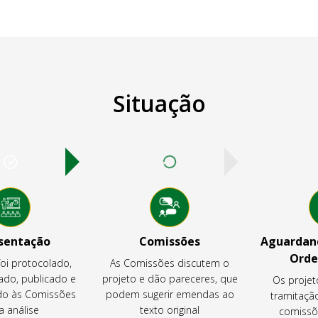
Situação
sentação
Comissões
Aguardand
Orde
foi protocolado,
As Comissões discutem o
ado, publicado e
projeto e dão pareceres, que
Os projet
o às Comissões
podem sugerir emendas ao
tramitaçã
a análise
texto original
comissõ