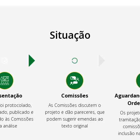
Situação
sentação
Comissões
Aguardand
Orde
foi protocolado,
As Comissões discutem o
ado, publicado e
projeto e dão pareceres, que
Os projet
o às Comissões
podem sugerir emendas ao
tramitaçã
a análise
texto original
comissõ
inclusão 